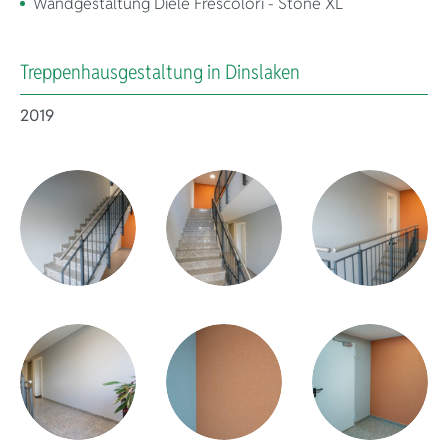
Wandgestaltung Diele Frescolori - Stone XL
Treppenhausgestaltung in Dinslaken
2019
Fassadenbe
Attraktivität 