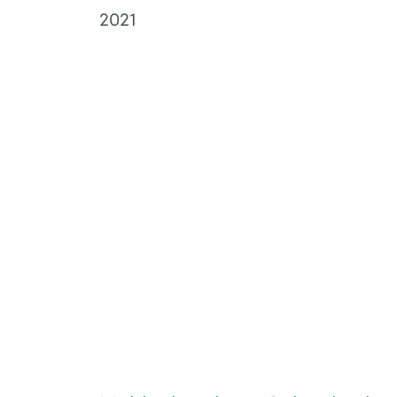
Farbe seit zw
2021
Über 50 Jahre